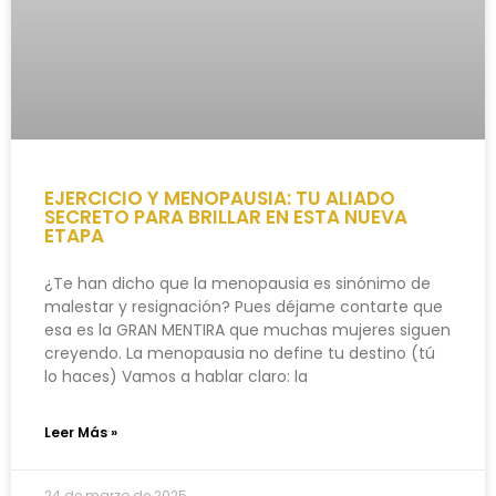
EJERCICIO Y MENOPAUSIA: TU ALIADO
SECRETO PARA BRILLAR EN ESTA NUEVA
ETAPA
¿Te han dicho que la menopausia es sinónimo de
malestar y resignación? Pues déjame contarte que
esa es la GRAN MENTIRA que muchas mujeres siguen
creyendo. La menopausia no define tu destino (tú
lo haces) Vamos a hablar claro: la
Leer Más »
24 de marzo de 2025