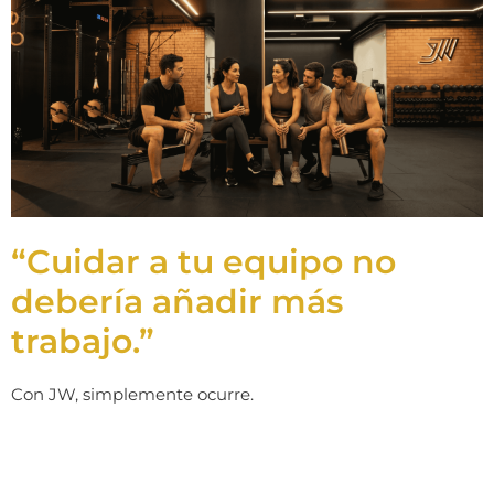
“Cuidar a tu equipo no
debería añadir más
trabajo.”
Con JW, simplemente ocurre.
Hablemos →