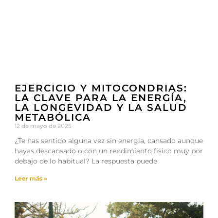
EJERCICIO Y MITOCONDRIAS:
LA CLAVE PARA LA ENERGÍA,
LA LONGEVIDAD Y LA SALUD
METABÓLICA
12 de mayo de 2025
¿Te has sentido alguna vez sin energía, cansado aunque
hayas descansado o con un rendimiento físico muy por
debajo de lo habitual? La respuesta puede
Leer más »