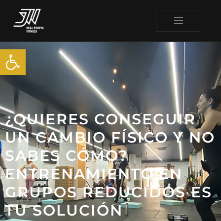
Abrir barra de herramienta
¿QUIERES CONSEGUIR
UN CAMBIO FÍSICO Y NO
SABES CÓMO?
ENTRENAMIENTO EN
GRUPOS REDUCIDOS ES
TU SOLUCIÓN