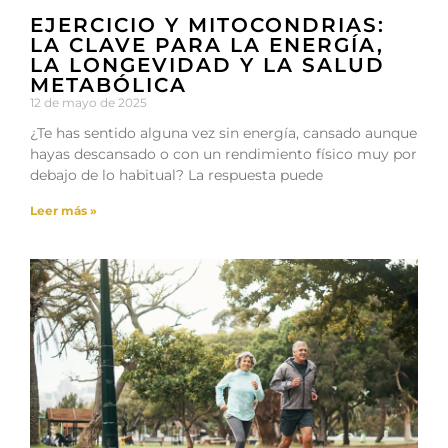
EJERCICIO Y MITOCONDRIAS:
LA CLAVE PARA LA ENERGÍA,
LA LONGEVIDAD Y LA SALUD
METABÓLICA
12 de mayo de 2025
¿Te has sentido alguna vez sin energía, cansado aunque
hayas descansado o con un rendimiento físico muy por
debajo de lo habitual? La respuesta puede
Leer más »