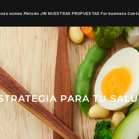
énes somos
Método JW
NUESTRAS PROPUESTAS
For business
Cont
Servicios Camino de Ronda
S
s
STRATEGIA PARA TU SALU