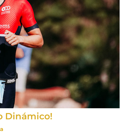
úo Dinámico!
sa