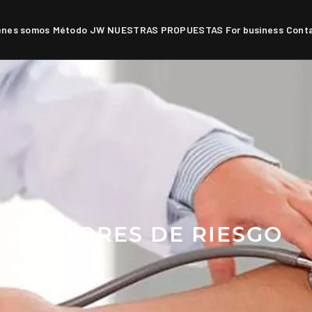
énes somos
Método JW
NUESTRAS PROPUESTAS
For business
Cont
Servicios Camino de Ronda
S
s
: FACTORES DE RIESGO