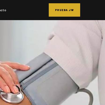
acto
PRUEBA JW
ervicios Melchor Almagro
Servicios Albayda