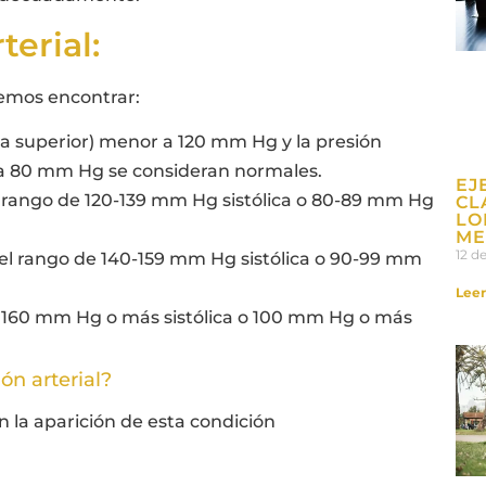
terial:
demos encontrar:
cifra superior) menor a 120 mm Hg y la presión
nor a 80 mm Hg se consideran normales.
EJ
 el rango de 120-139 mm Hg sistólica o 80-89 mm Hg
CL
LO
ME
12 d
n el rango de 140-159 mm Hg sistólica o 90-99 mm
Leer
de 160 mm Hg o más sistólica o 100 mm Hg o más
ón arterial?
 la aparición de esta condición