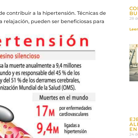
CO
e contribuir a la hipertensión. Técnicas de
BU
28 d
a relajación, pueden ser beneficiosas para
Leer
EJ
AL
EN
24 d